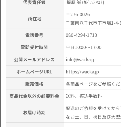
代表責任者
梶原 誠 (ｶｼﾞﾊﾗ ﾏｺﾄ)
〒276-0026
所在地
千葉県八千代市下市場1-4-8
電話番号
080-4294-1713
電話受付時間
平日10:00～17:00
公開メールアドレス
info@wacka.jp
ホームページURL
https://wacka.jp
販売価格
各商品ページをご参照くださ
商品代金以外の必要料金
送料、振込手数料
配送のご依頼を受けてから7
お届け時期
なお土、日、祝日及び大型連