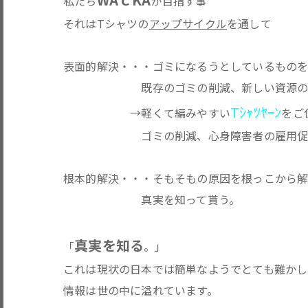
私たち
が目指す事
それはTシャツの
アップサイクル
を通して
表面的解決・・・ゴミになるうとしているもの
既存のゴミの削減、新しい資源の活用
Tｼｬﾂﾔｰﾝ
→軽くて編みやすい
をご
ゴミの削減、心身障害者の雇用促進、
根本的解決・・・そもそもの原因を根っこから解決
真実を知って貰う。
真実を知る
「
。」
これは現状の日本では簡単なようでとても難かし
情報は世の中に溢れています。