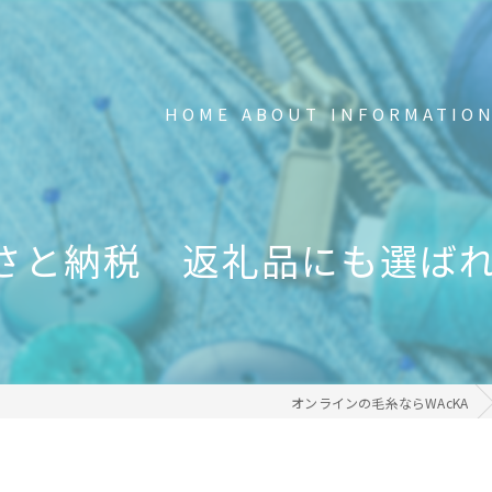
HOME
ABOUT
INFORMATIO
新品の不要Tシャツ回収中
FAQ
さと納税 返礼品にも選ばれたT
事業内容
メディア掲載・受賞歴
オンラインの毛糸ならWAcKA