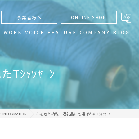
事業者様へ
ONLINE SHOP
N
WORK
VOICE
FEATURE
COMPANY
BLOG
通販
編み物
ｼｬﾂﾔｰﾝ
手編み
ハンドメイド
グラデーション
INFORMATION
ふるさと納税 返礼品にも選ばれたTｼｬﾂﾔｰﾝ