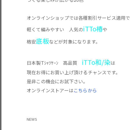
オンラインショップでは各種割引サービス適用で
iTTo椿
軽くて編みやすい 人気の
や
底板
格安
などが対象になります。
iTTo和/染
日本製Tｼｬﾂﾔｰﾝ 高品質
は
現在お得にお買い上げ頂けるチャンスです。
是非この機会にお試下さい。
オンラインストアーは
こちらから
NEWS