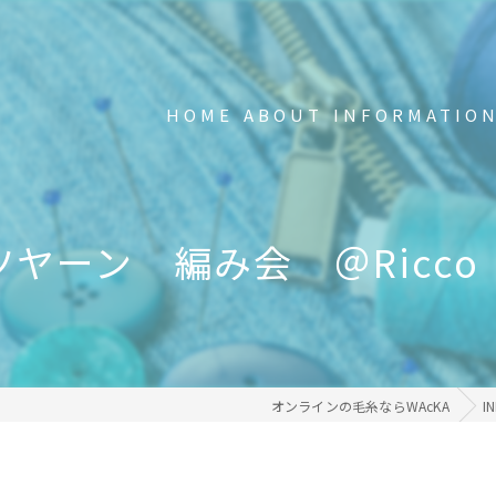
HOME
ABOUT
INFORMATIO
新品の不要Tシャツ回収中
FAQ
ツヤーン 編み会 ＠Ricco
事業内容
メディア掲載・受賞歴
オンラインの毛糸ならWAcKA
I