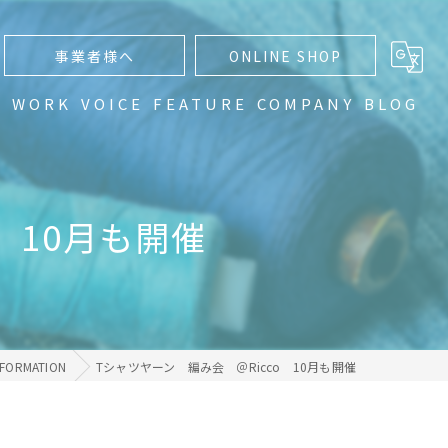
事業者様へ
ONLINE SHOP
N
WORK
VOICE
FEATURE
COMPANY
BLOG
通販
編み物
 10月も開催
手編み
ハンドメイド
グラデーション
NFORMATION
Tシャツヤーン 編み会 ＠Ricco 10月も開催