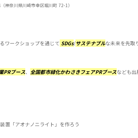
場（
神奈川県川崎市幸区堀川町 72-1）
るワークショップを通じて
SDGs
/
サステナブル
な未来を先取
業PRブース
、
全国都市緑化かわさきフェアPRブース
なども出
る照明装置「アオナノニライト」を作ろう