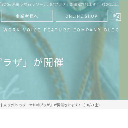
「SDGs 未来ラボ in ラゾーナ川崎プラザ」が開催されます！（10/21土）
事業者様へ
ONLINE SHOP
N
WORK
VOICE
FEATURE
COMPANY
BLOG
通販
崎プラザ」が開催
編み物
）
手編み
ハンドメイド
グラデーション
s 未来ラボ in ラゾーナ川崎プラザ」が開催されます！（10/21土）