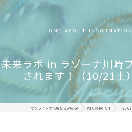
HOME
ABOUT
INFORMATIO
新品の不要Tシャツ回収中
s 未来ラボ in ラゾーナ川
FAQ
されます！（10/21土
事業内容
メディア掲載・受賞歴
オンラインの毛糸ならWAcKA
INFORMATION
「SDG