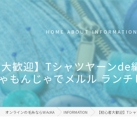
HOME
ABOUT
INFORMATIO
新品の不要Tシャツ回収中
大歓迎】Tシャツヤーンde
FAQ
ゃもんじゃでメルル ラン
事業内容
メディア掲載・受賞歴
オンラインの毛糸ならWAcKA
INFORMATION
【初心者大歓迎】Tシャ