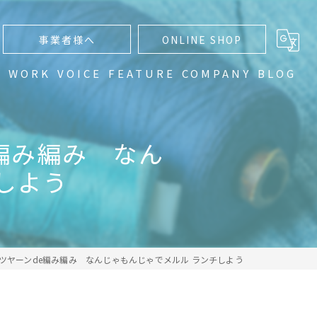
事業者様へ
ONLINE SHOP
N
WORK
VOICE
FEATURE
COMPANY
BLOG
通販
編み編み なん
編み物
チしよう
手編み
ハンドメイド
グラデーション
ツヤーンde編み編み なんじゃもんじゃでメルル ランチしよう