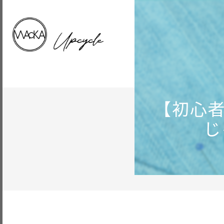
【初心者
じ