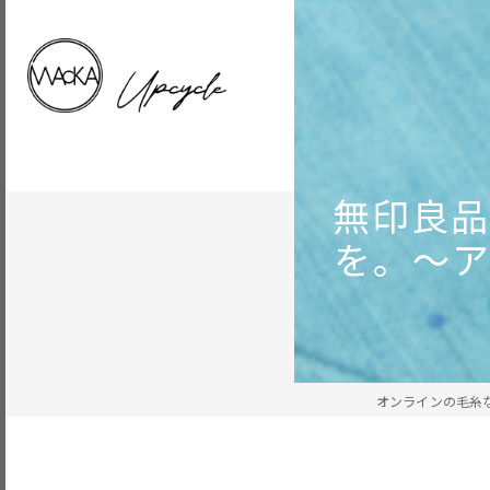
無印良
を。～
オンラインの毛糸な