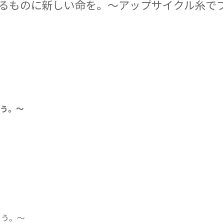
るものに新しい命を。～アップサイクル糸で
う。～
。
ろう。～