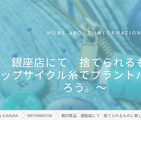
HOME
ABOUT
INFORMATIO
新品の不要Tシャツ回収中
品 銀座店にて 捨てられる
FAQ
アップサイクル糸でプラント
ろう。～
事業内容
メディア掲載・受賞歴
らWAcKA
INFORMATION
無印良品 銀座店にて 捨てられるものに新