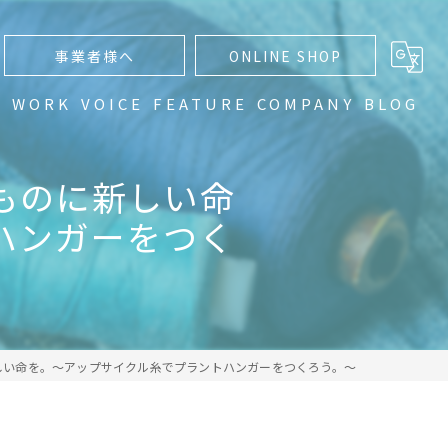
事業者様へ
ONLINE SHOP
N
WORK
VOICE
FEATURE
COMPANY
BLOG
通販
ものに新しい命
編み物
ハンガーをつく
手編み
ハンドメイド
グラデーション
しい命を。～アップサイクル糸でプラントハンガーをつくろう。～