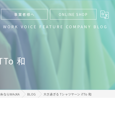
事業者様へ
ONLINE SHOP
N
WORK
VOICE
FEATURE
COMPANY
BLOG
通販
編み物
To 和
手編み
ハンドメイド
グラデーション
糸ならWAcKA
BLOG
大き過ぎる Tシャツヤーン iTTo 和