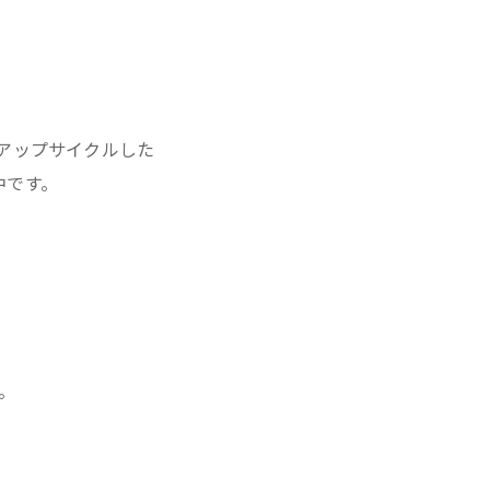
アップサイクルした
n中です。
は
。