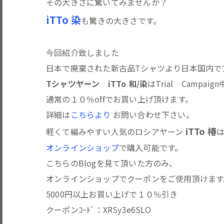
その大きさに驚いてみませんか？
iTTo 染
も驚きの大きさです。
今回紹介致しました
日本で廃棄された新古品Tシャツより日本国内で
T
シャツヤーン iTTo 和/染
はTrial Campaig
通常の１０％offでお買い上げ頂けます。
詳細は
こちらより
お問い合わせ下さい。
iTTo 椿
軽くて編みやすい人気のロシアヤーン
オンラインショップ
で購入可能です。
こちらのBlogを見て頂いた方のみ、
オンラインショップでクーポンをご使用頂けます
5000円以上お買い上げで１０％引き
クーポンｺｰﾄﾞ：XRSy3e6SLO