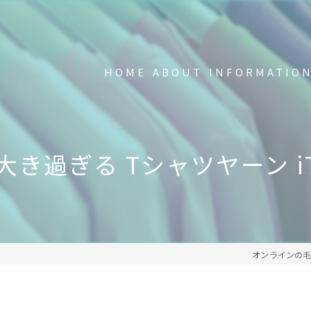
HOME
ABOUT
INFORMATIO
新品の不要Tシャツ回収中
FAQ
大き過ぎる Tシャツヤーン iT
事業内容
メディア掲載・受賞歴
オンラインの毛