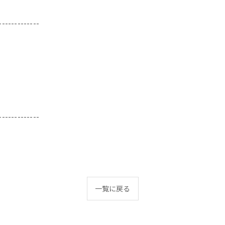
-------------
-------------
一覧に戻る