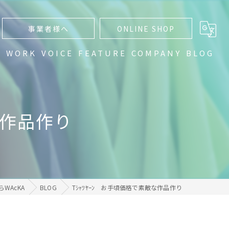
事業者様へ
ONLINE SHOP
N
WORK
VOICE
FEATURE
COMPANY
BLOG
通販
編み物
な作品作り
手編み
ハンドメイド
グラデーション
WAcKA
BLOG
Tｼｬﾂﾔｰﾝ お手頃価格で素敵な作品作り