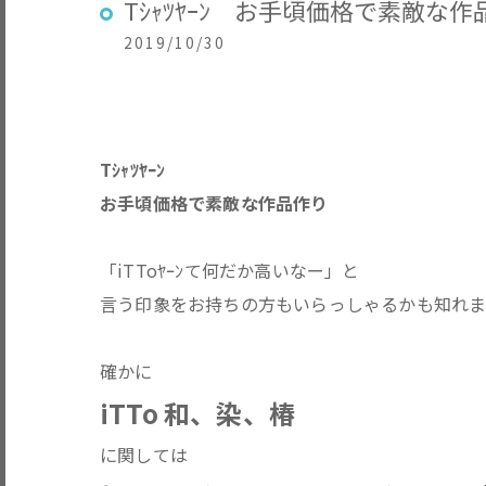
Tｼｬﾂﾔｰﾝ お手頃価格で素敵な作
2019/10/30
Tｼｬﾂﾔｰﾝ
お手頃価格で素敵な作品作り
「iTToﾔｰﾝて何だか高いなー」と
言う印象をお持ちの方もいらっしゃるかも知れ
確かに
iTTo 和、染、椿
に関しては