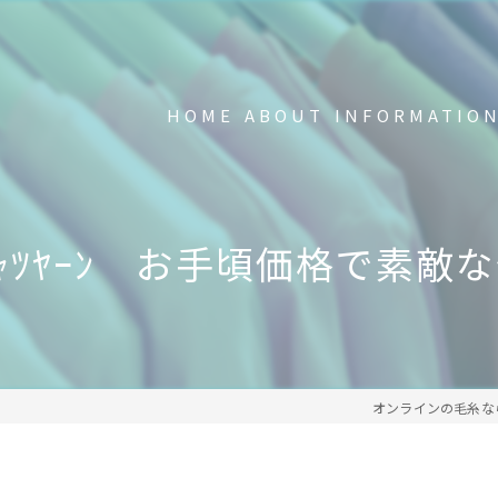
HOME
ABOUT
INFORMATIO
新品の不要Tシャツ回収中
FAQ
ｼｬﾂﾔｰﾝ お手頃価格で素敵
事業内容
メディア掲載・受賞歴
オンラインの毛糸なら