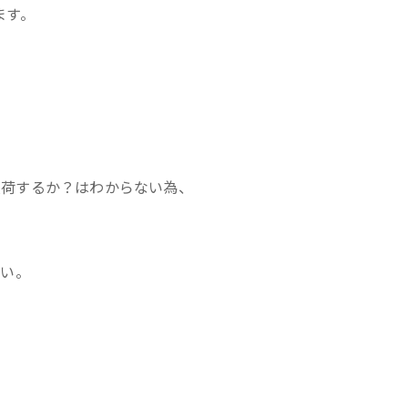
ます。
？入荷するか？はわからない為、
さい。