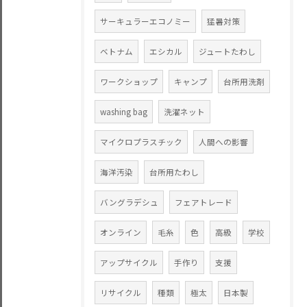
サーキュラーエコノミー
猛暑対策
ベトナム
エシカル
ジュートたわし
ワークショップ
キャンプ
台所用洗剤
washing bag
洗濯ネット
マイクロプラスチック
人間への影響
海洋汚染
台所用たわし
バングラデシュ
フェアトレード
オンライン
毛糸
色
高級
学校
アップサイクル
手作り
支援
リサイクル
種類
極太
日本製