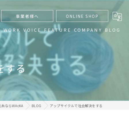
事業者様へ
ONLINE SHOP
N
WORK
VOICE
FEATURE
COMPANY
BLOG
通販
編み物
をする
手編み
ハンドメイド
グラデーション
糸ならWAcKA
BLOG
アップサイクルで社会解決をする