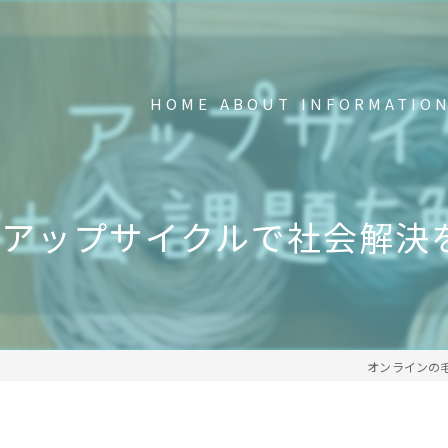
HOME
ABOUT
INFORMATIO
新品の不要Tシャツ回収中
FAQ
アップサイクルで社会解決
事業内容
メディア掲載・受賞歴
オンラインの毛