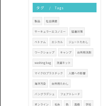
タグ
Tags
製品
社会課題
サーキュラーエコノミー
猛暑対策
ベトナム
エシカル
ジュートたわし
ワークショップ
キャンプ
台所用洗剤
washing bag
洗濯ネット
マイクロプラスチック
人間への影響
海洋汚染
台所用たわし
バングラデシュ
フェアトレード
オンライン
毛糸
色
高級
学校