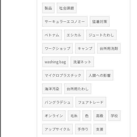
製品
社会課題
サーキュラーエコノミー
猛暑対策
ベトナム
エシカル
ジュートたわし
ワークショップ
キャンプ
台所用洗剤
washing bag
洗濯ネット
マイクロプラスチック
人間への影響
海洋汚染
台所用たわし
バングラデシュ
フェアトレード
オンライン
毛糸
色
高級
学校
アップサイクル
手作り
支援