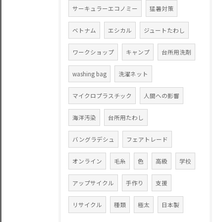
サーキュラーエコノミー
猛暑対策
ベトナム
エシカル
ジュートたわし
ワークショップ
キャンプ
台所用洗剤
washing bag
洗濯ネット
マイクロプラスチック
人間への影響
海洋汚染
台所用たわし
バングラデシュ
フェアトレード
オンライン
毛糸
色
高級
学校
アップサイクル
手作り
支援
リサイクル
種類
極太
日本製