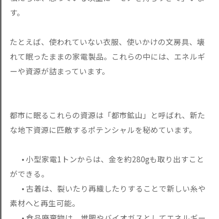
す。
たとえば、使われていない衣服、使いかけの文房具、壊
れて眠った
ままの家電製品。これらの中には、エネルギ
ーや資源が詰まってい
ます。
都市に眠るこれらの資源は「都市鉱山」と呼ばれ、新た
な地下資源
に匹敵するポテンシャルを秘めています。
• 小型家電1トンからは、
金を約280gも取り出すこと
ができる。
• 古着は、裂いたり再織したりすることで新しい糸や
素材へと再生
可能。
• 食品廃棄物は、
堆肥やバイオガスとしてエネルギー