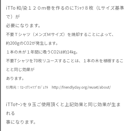
iTTo 和/染１２０ｍ巻を作るのにTｼｬﾂ８枚（Lサイズ基準
で）が
必要になります。
不要Ｔシャツ（メンズＭサイズ）を焼却することによって、
約200gのCO2が発生します。
１本の木が１年間に吸うCO2は約14㎏。
不要Tシャツを70枚リユースすることは、１本の木を植樹するこ
とと同じ効果が
あります。
引用元：ﾘﾕｰｽTｼｬﾂﾌﾟﾛｼﾞｪｸﾄ
http://friendlyday.org/reuset/about/
iTToﾔｰﾝを９玉ご使用頂くと上記効果と同じ効果が生ま
れる
事になります。