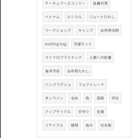
サーキュラーエコノミー
猛暑対策
ベトナム
エシカル
ジュートたわし
ワークショップ
キャンプ
台所用洗剤
washing bag
洗濯ネット
マイクロプラスチック
人間への影響
海洋汚染
台所用たわし
バングラデシュ
フェアトレード
オンライン
毛糸
色
高級
学校
アップサイクル
手作り
支援
リサイクル
種類
極太
日本製