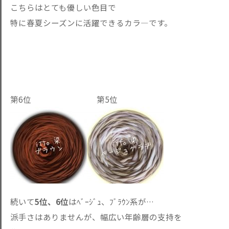
こちらはとても優しい色目で
特に春夏シーズンに活躍できるカラ―です。
第6位 第5位
続いて
5位、6位
はﾍﾞｰｼﾞｭ、ﾌﾞﾗｳﾝ系が…
派手さはありませんが、幅広い年齢層の支持を