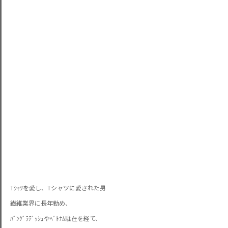
Tｼｬﾂを愛し、Tシャツに愛された男
繊維業界に長年勤め、
ﾊﾞﾝｸﾞﾗﾃﾞｯｼｭやﾍﾞﾄﾅﾑ駐在を経て、