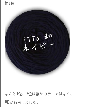
第1位
なんと
1位、2位
は染めカラ―ではなく、
和
が独占しました。