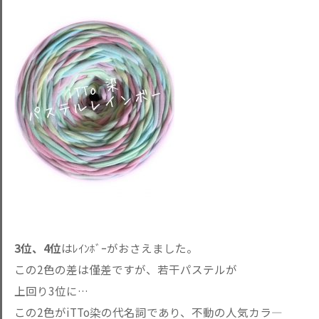
3位、4位
はﾚｲﾝﾎﾞｰがおさえました。
この2色の差は僅差ですが、若干パステルが
上回り3位に…
この2色がiTTo染の代名詞であり、不動の人気カラ―