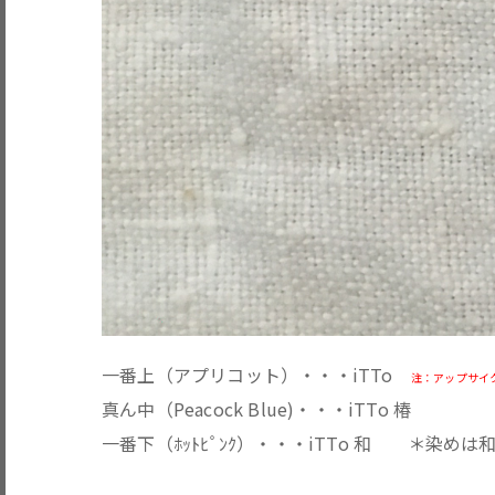
一番上（アプリコット）・・・iTTo
注：アップサイ
真ん中（Peacock Blue)・・・iTTo 椿
一番下（ﾎｯﾄﾋﾟﾝｸ）・・・iTTo 和 ＊染めは