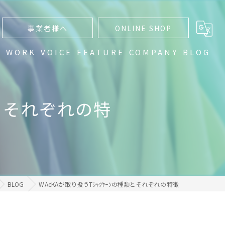
事業者様へ
ONLINE SHOP
N
WORK
VOICE
FEATURE
COMPANY
BLOG
通販
類とそれぞれの特
編み物
手編み
ハンドメイド
グラデーション
BLOG
WAcKAが取り扱うTｼｬﾂﾔｰﾝの種類とそれぞれの特徴