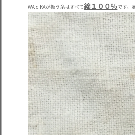
綿１００％
WAｃKAが扱う糸はすべて
です。