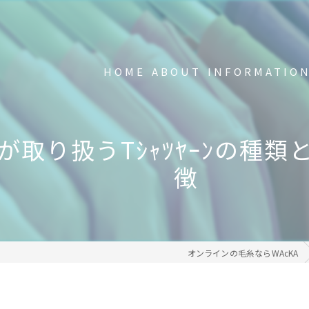
HOME
ABOUT
INFORMATIO
新品の不要Tシャツ回収中
Aが取り扱うTｼｬﾂﾔｰﾝの種
FAQ
徴
事業内容
メディア掲載・受賞歴
オンラインの毛糸ならWAcKA