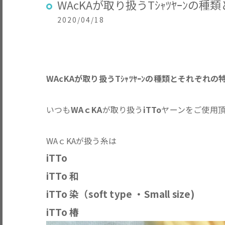
WAcKAが取り扱うTｼｬﾂﾔｰﾝの
2020/04/18
WAcKAが取り扱うTｼｬﾂﾔｰﾝの種類とそれぞれの
いつも
WAｃKA
が取り扱う
iTTo
ヤーンをご使用
WAｃKAが扱う糸は
iTTo
iTTo 和
iTTo 染（soft type ・Small size)
iTTo 椿