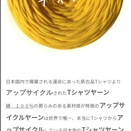
日本国内で廃棄される運命にあった新古品Tシャツより
Tシャツヤーン
アップサイクル
された
アップサ
綿 １００％
の膨らみのある素材感が特徴の
イクルヤーン
ア
は世界で唯一、本当にTシャツから
ップサイクル
Tシャツヤーン
している
日本製
の