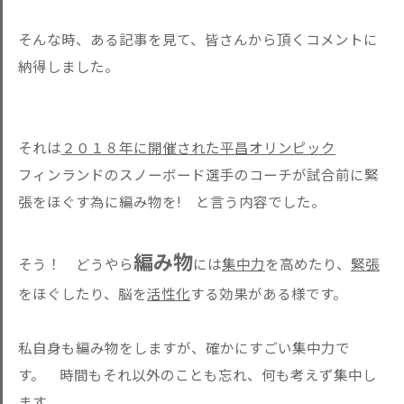
そんな時、ある記事を見て、皆さんから頂くコメントに
納得しました。
それは
２０１８年に開催された平昌オリンピック
フィンランドのスノーボード選手のコーチが試合前に緊
張をほぐす為に編み物を! と言う内容でした。
編み物
そう！ どうやら
には
集中力
を高めたり、
緊張
をほぐしたり、脳を
活性化
する効果がある様です。
私自身も編み物をしますが、確かにすごい集中力で
す。 時間もそれ以外のことも忘れ、何も考えず集中し
ます。