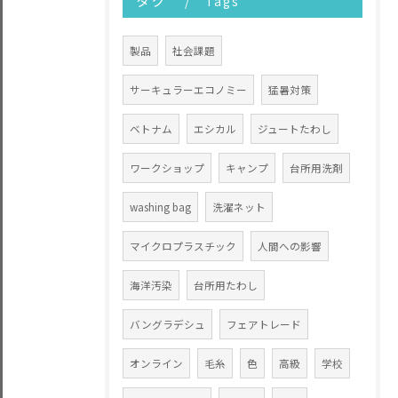
タグ
Tags
製品
社会課題
サーキュラーエコノミー
猛暑対策
ベトナム
エシカル
ジュートたわし
ワークショップ
キャンプ
台所用洗剤
washing bag
洗濯ネット
マイクロプラスチック
人間への影響
海洋汚染
台所用たわし
バングラデシュ
フェアトレード
オンライン
毛糸
色
高級
学校