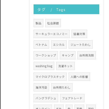
タグ
Tags
製品
社会課題
サーキュラーエコノミー
猛暑対策
ベトナム
エシカル
ジュートたわし
ワークショップ
キャンプ
台所用洗剤
washing bag
洗濯ネット
マイクロプラスチック
人間への影響
海洋汚染
台所用たわし
バングラデシュ
フェアトレード
オンライン
毛糸
色
高級
学校