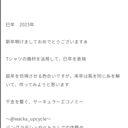
巳年 2025年
新年明けましておめでとうございます🎍
Tシャツの廃材を活用して、巳年を表現
辰年を彷彿させる色合いですが、来年は馬を同じ糸を解
いて、作ってみようと思います
干支を繋ぐ、サーキュラーエコノミー
〜@wacka_upcycle〜
バングラデシュやベトナムでの体験や