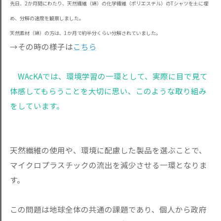
先日、2か月間にわたり、天然繊維（綿）の化学繊維（ポリエステル）のTシャツを土に埋
め、分解の速度を観察しました。
天然素材（綿）の方は、1か月で約半分くらい分解されていました。
→その時の様子は
こちら
WAcKAでは、環境学習の一環として、実際に目で見て
体感してもらうことを大切に思い、このような取り組み
をしています。
天然繊維の使用や、環境に配慮した製品を選ぶことで、
マイクロプラスチックの流出を減少させる一環となりま
す。
この問題は地球全体の共通の課題であり、個人から政府